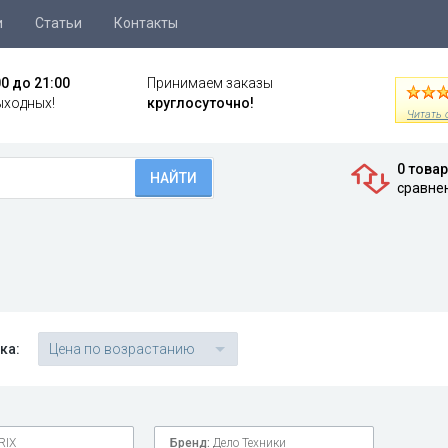
и
Статьи
Контакты
00 до 21:00
Принимаем заказы
ыходных!
круглосуточно!
Читать 
0 това
НАЙТИ
сравне
ка:
Цена по возрастанию
RIX
Бренд:
Дело Техники