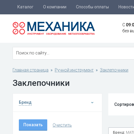
Каталог
О компании
Способы оплаты
Новост
C
09:
без в
Главная страница
Ручной инструмент
Заклепочники
Заклепочники
Бренд
Сортиров
Бренд:
MAT