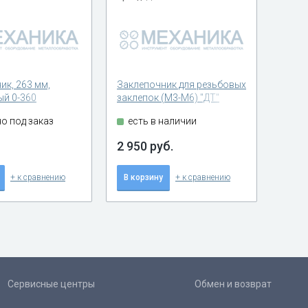
ик, 263 мм,
Заклепочник для резьбовых
й 0-360
заклепок (M3-M6) "ДТ"
заклепки 2,4-3,2-
о под заказ
есть в наличии
2 950 руб.
+ к сравнению
В корзину
+ к сравнению
Сервисные центры
Обмен и возврат