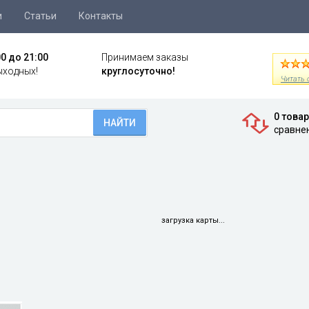
и
Статьи
Контакты
00 до 21:00
Принимаем заказы
ыходных!
круглосуточно!
Читать 
0 това
НАЙТИ
сравне
загрузка карты...