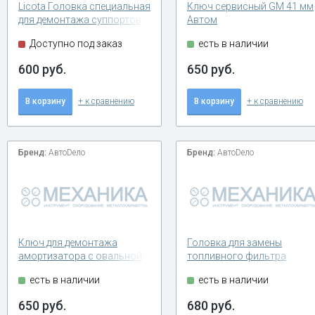
Licota Головка специальная
Ключ сервисный GM 41 мм
для демонтажа суппортов
Автом
грузовых автомобилей
Доступно под заказ
есть в наличии
600 руб.
650 руб.
В корзину
+ к сравнению
В корзину
+ к сравнению
Бренд:
АвтоDело
Бренд:
АвтоDело
Ключ для демонтажа
Головка для замены
амортизатора с овальной
топливного фильтра
вставкой 5.5х8.2 мм
дизельных двигателей Hdi
есть в наличии
есть в наличии
АвтоDело 41516
АвтоDело 40382
650 руб.
680 руб.