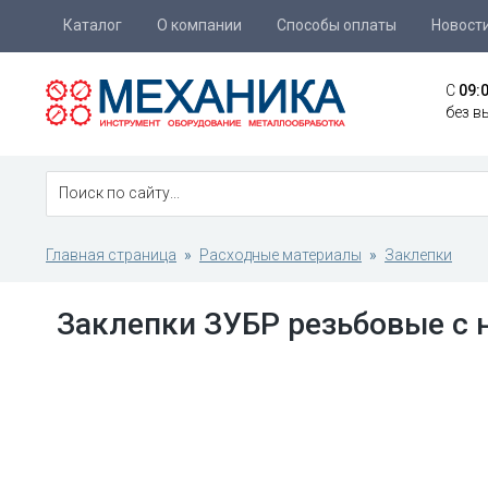
Каталог
О компании
Способы оплаты
Новост
C
09:
без в
Главная страница
Расходные материалы
Заклепки
Заклепки ЗУБР резьбовые с 