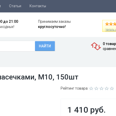
и
Статьи
Контакты
00 до 21:00
Принимаем заказы
ыходных!
круглосуточно!
Читать 
0 това
НАЙТИ
сравне
насечками, М10, 150шт
Рейтинг товара:
1 410 руб.