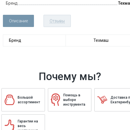
Бренд
Техм
Описание
Отзывы
Бренд
Техмаш
Почему мы?
Помощь в
Большой
Доставка 
выборе
ассортимент
Екатеринбу
инструмента
Гарантии на
весь