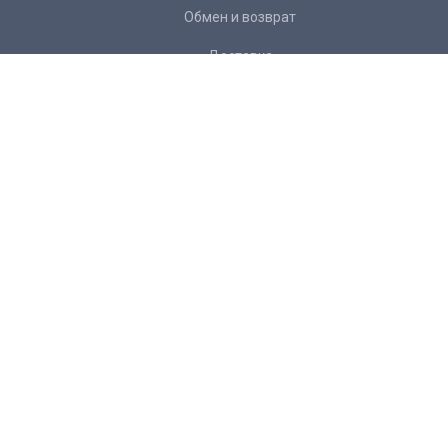
Обмен и возврат
Доставка
Контакты
Подписка на рассылку:
Подписаться
Желаете
отписаться
от рассылки?
+ 7 343 266 34 22
info@mexanika96.ru
Предложение не является публичной офертой.
Разработка: