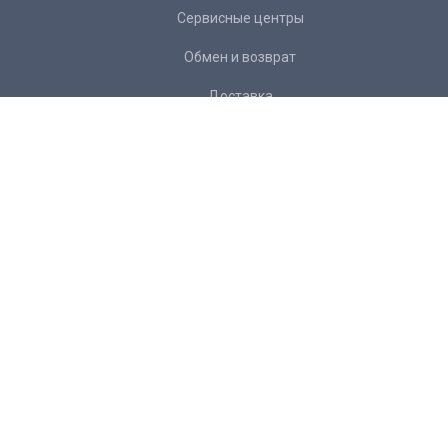
Сервисные центры
Обмен и возврат
Доставка
Контакты
Подписка на рассылку:
Подписаться
Желаете
отписаться
от рассылки?
+ 7 343 266 34 22
info@mexanika96.ru