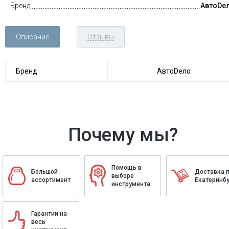
Бренд
АвтоDе
Описание
Отзывы
Бренд
АвтоDело
Почему мы?
Помощь в
Большой
Доставка 
выборе
ассортимент
Екатеринбу
инструмента
Гарантии на
весь