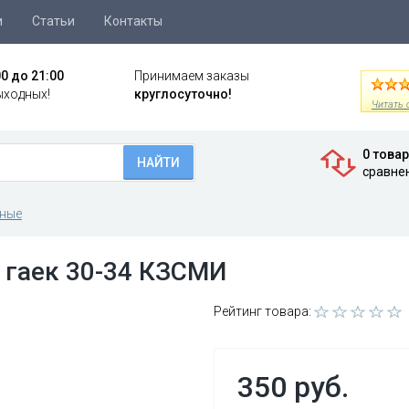
и
Статьи
Контакты
00 до 21:00
Принимаем заказы
ыходных!
круглосуточно!
Читать 
0 това
НАЙТИ
сравне
ные
 гаек 30-34 КЗСМИ
Рейтинг товара:
350 руб.