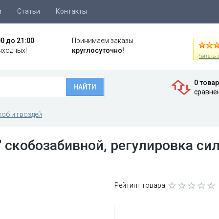
и
Статьи
Контакты
00 до 21:00
Принимаем заказы
ыходных!
круглосуточно!
Читать 
0 това
НАЙТИ
сравне
коб и гвоздей
скобозабивной, регулировка сил
Рейтинг товара: