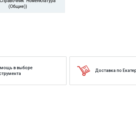
(Справочник "Номенклатура"
(Общие))
мощь в выборе
Доставка по Екате
струмента