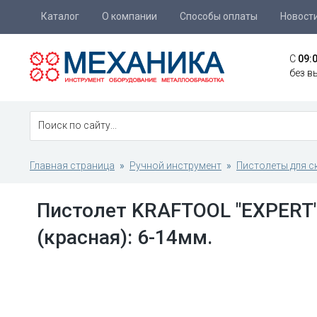
Каталог
О компании
Способы оплаты
Новост
C
09:
без в
Главная страница
Ручной инструмент
Пистолеты для с
Пистолет KRAFTOOL "EXPERT" 
(красная): 6-14мм.