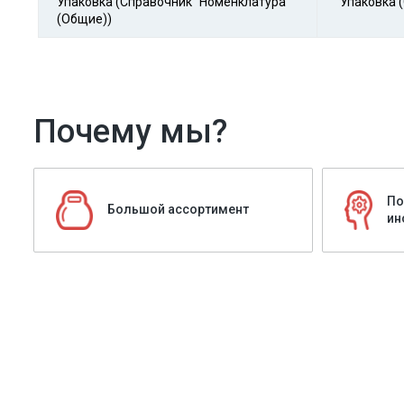
Упаковка (Справочник "Номенклатура"
Упаковка 
(Общие))
Почему мы?
По
Большой ассортимент
ин