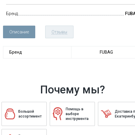
Бренд
FUB
Описание
Отзывы
Бренд
FUBAG
Почему мы?
Помощь в
Большой
Доставка 
выборе
ассортимент
Екатеринбу
инструмента