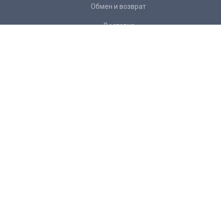
Обмен и возврат
Доставка
Контакты
Подписка на рассылку:
Подписаться
Желаете
отписаться
от рассылки?
+ 7 343 266 34 22
info@mexanika96.ru
Предложение не является публичной офертой.
Разработка: