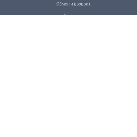
Обмен и возврат
Доставка
Контакты
Подписка на рассылку:
Подписаться
Желаете
отписаться
от рассылки?
+ 7 343 266 34 22
info@mexanika96.ru
Предложение не является публичной офертой.
Разработка: