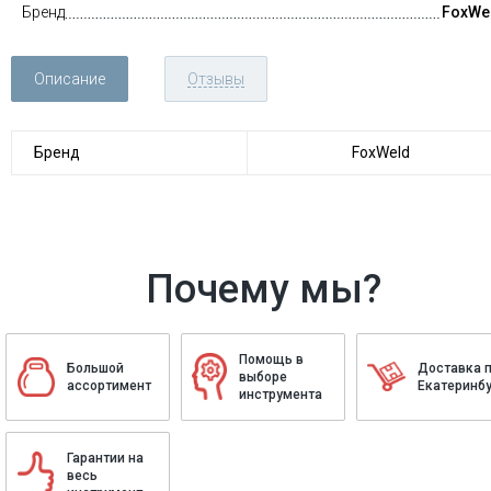
Бренд
FoxWe
Описание
Отзывы
Бренд
FoxWeld
Почему мы?
Помощь в
Большой
Доставка 
выборе
ассортимент
Екатеринбу
инструмента
Гарантии на
весь