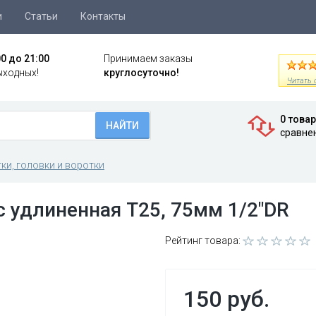
и
Статьи
Контакты
00 до 21:00
Принимаем заказы
ыходных!
круглосуточно!
Читать 
0 това
НАЙТИ
сравне
ки, головки и воротки
 удлиненная Т25, 75мм 1/2"DR
Рейтинг товара:
150 руб.