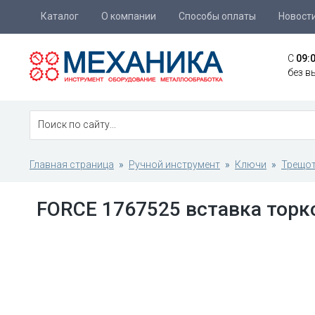
Каталог
О компании
Способы оплаты
Новост
C
09:
без в
Главная страница
Ручной инструмент
Ключи
Трещот
FORCE 1767525 вставка торкс