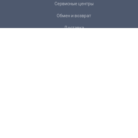
Сервисные центры
Обмен и возврат
Доставка
Контакты
Подписка на рассылку:
Подписаться
Желаете
отписаться
от рассылки?
+ 7 343 266 34 22
info@mexanika96.ru